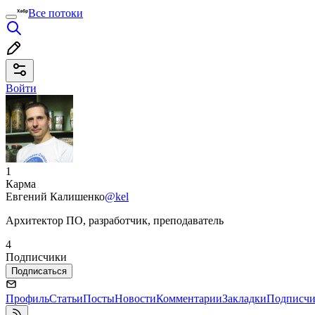
Все потоки
Войти
1
Карма
Евгений Калишенко
@kel
Архитектор ПО, разработчик, преподаватель
4
Подписчики
Подписаться
Профиль
Статьи
Посты
Новости
Комментарии
Закладки
Подписч