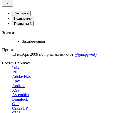
Закладки
Подписчики
Подписки
3
Значки
Захабренный
Приглашен
13 ноября 2009
по приглашению от
@ganqqwerty
Состоит в хабах
*nix
.NET
Adobe Flash
Ajax
Android
ASP
Assembler
Brainfuck
C++
CakePHP
CMS