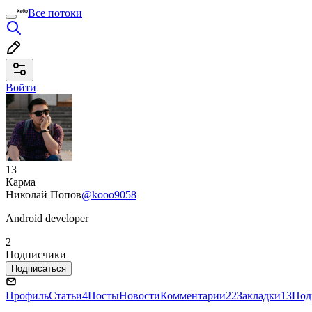
Все потоки
Войти
13
Карма
Николай Попов
@kooo9058
Android developer
2
Подписчики
Подписаться
Профиль
Статьи
4
Посты
Новости
Комментарии
22
Закладки
13
Под