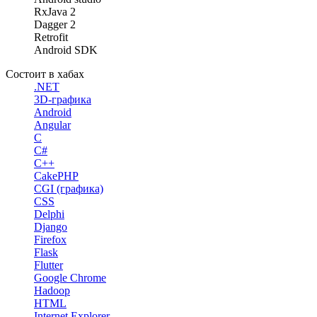
RxJava 2
Dagger 2
Retrofit
Android SDK
Состоит в хабах
.NET
3D-графика
Android
Angular
C
C#
C++
CakePHP
CGI (графика)
CSS
Delphi
Django
Firefox
Flask
Flutter
Google Chrome
Hadoop
HTML
Internet Explorer