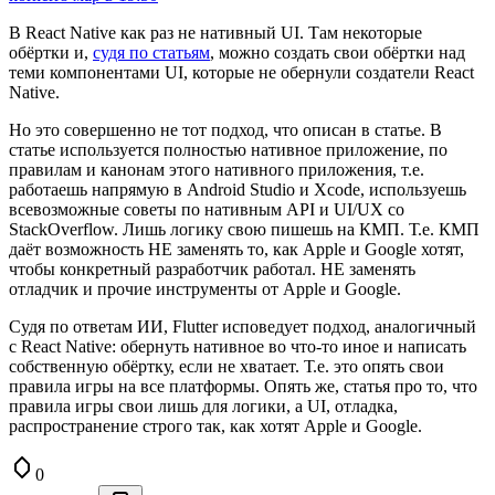
В React Native как раз не нативный UI. Там некоторые
обёртки и,
судя по статьям
, можно создать свои обёртки над
теми компонентами UI, которые не обернули создатели React
Native.
Но это совершенно не тот подход, что описан в статье. В
статье используется полностью нативное приложение, по
правилам и канонам этого нативного приложения, т.е.
работаешь напрямую в Android Studio и Xcode, используешь
всевозможные советы по нативным API и UI/UX со
StackOverflow. Лишь логику свою пишешь на КМП. Т.е. КМП
даёт возможность НЕ заменять то, как Apple и Google хотят,
чтобы конкретный разработчик работал. НЕ заменять
отладчик и прочие инструменты от Apple и Google.
Судя по ответам ИИ, Flutter исповедует подход, аналогичный
с React Native: обернуть нативное во что-то иное и написать
собственную обёртку, если не хватает. Т.е. это опять свои
правила игры на все платформы. Опять же, статья про то, что
правила игры свои лишь для логики, а UI, отладка,
распространение строго так, как хотят Apple и Google.
0