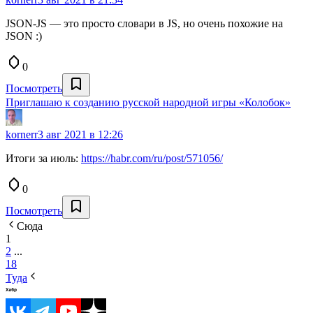
JSON-JS — это просто словари в JS, но очень похожие на
JSON :)
0
Посмотреть
Приглашаю к созданию русской народной игры «Колобок»
kornerr
3 авг 2021 в 12:26
Итоги за июль:
https://habr.com/ru/post/571056/
0
Посмотреть
Сюда
1
2
...
18
Туда