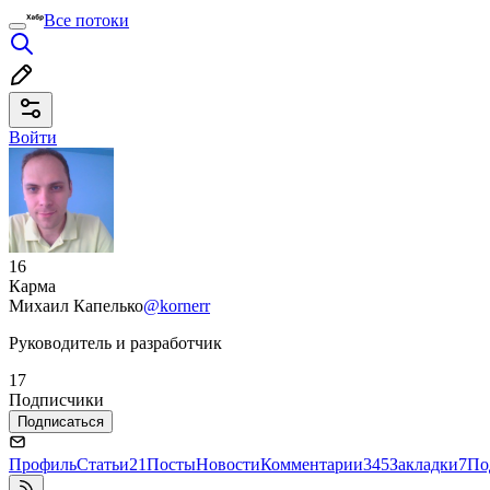
Все потоки
Войти
16
Карма
Михаил Капелько
@kornerr
Руководитель и разработчик
17
Подписчики
Подписаться
Профиль
Статьи
21
Посты
Новости
Комментарии
345
Закладки
7
По