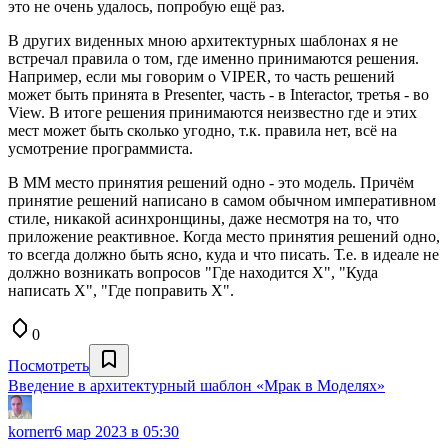
это не очень удалось, попробую ещё раз.
В других виденных мною архитектурных шаблонах я не
встречал правила о том, где именно принимаются решения.
Например, если мы говорим о VIPER, то часть решений
может быть принята в Presenter, часть - в Interactor, третья - во
View. В итоге решения принимаются неизвестно где и этих
мест может быть сколько угодно, т.к. правила нет, всё на
усмотрение программиста.
В ММ место принятия решений одно - это модель. Причём
принятие решений написано в самом обычном императивном
стиле, никакой асинхронщины, даже несмотря на то, что
приложение реактивное. Когда место принятия решений одно,
то всегда должно быть ясно, куда и что писать. Т.е. в идеале не
должно возникать вопросов "Где находится X", "Куда
написать X", "Где поправить X".
0
Посмотреть
Введение в архитектурный шаблон «Мрак в Моделях»
kornerr
6 мар 2023 в 05:30