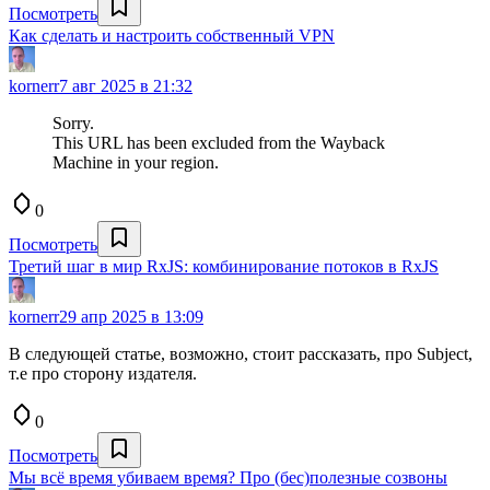
Посмотреть
Как сделать и настроить собственный VPN
kornerr
7 авг 2025 в 21:32
Sorry.
This URL has been excluded from the Wayback
Machine in your region.
0
Посмотреть
Третий шаг в мир RxJS: комбинирование потоков в RxJS
kornerr
29 апр 2025 в 13:09
В следующей статье, возможно, стоит рассказать, про Subject,
т.е про сторону издателя.
0
Посмотреть
Мы всё время убиваем время? Про (бес)полезные созвоны