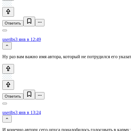
Ответить
useribs
3 янв в 12:49
Ну раз вам важно имя автора, который не потрудился его указать
Ответить
useribs
3 янв в 13:24
И конечно автору сего опуса понадобилось голосовать в карму