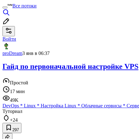
Все потоки
Войти
proDream
3 янв в 06:37
Гайд по первоначальной настройке VPS
Простой
17 мин
49K
DevOps
*
Linux
*
Настройка Linux
*
Облачные сервисы
*
Серве
Туториал
+24
297