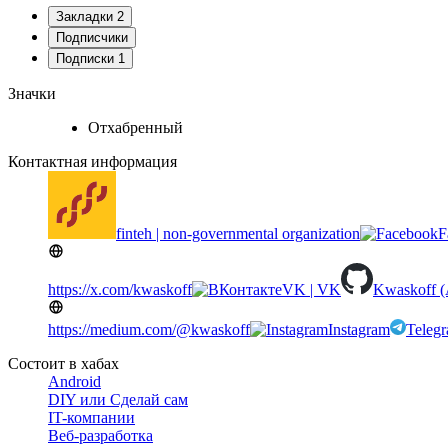
Закладки
2
Подписчики
Подписки
1
Значки
Отхабренный
Контактная информация
finteh | non-governmental organization
F
https://x.com/kwaskoff
VK | VK
Kwaskoff (
https://medium.com/@kwaskoff
Instagram
Teleg
Состоит в хабах
Android
DIY или Сделай сам
IT-компании
Веб-разработка