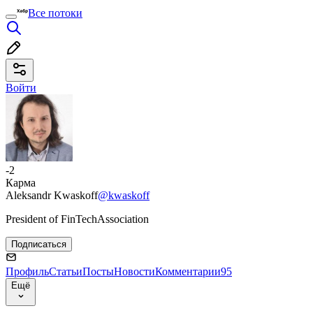
Все потоки
Войти
-2
Карма
Aleksandr Kwaskoff
@kwaskoff
President of FinTechAssociation
Подписаться
Профиль
Статьи
Посты
Новости
Комментарии
95
Ещё