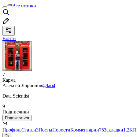
Все потоки
Войти
7
Карма
Алексей Ларионов
@lari4
Data Scientist
9
Подписчики
Подписаться
Профиль
Статьи
3
Посты
Новости
Комментарии
75
Закладки
1.2K
П