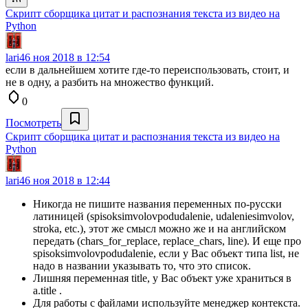
Скрипт сборщика цитат и распознания текста из видео на
Python
lari4
6 ноя 2018 в 12:54
если в дальнейшем хотите где-то переиспользовать, стоит, и
не в одну, а разбить на множество функций.
0
Посмотреть
Скрипт сборщика цитат и распознания текста из видео на
Python
lari4
6 ноя 2018 в 12:44
Никогда не пишите названия переменных по-русски
латиницей (spisoksimvolovpodudalenie, udaleniesimvolov,
stroka, etc.), этот же смысл можно же и на английском
передать (chars_for_replace, replace_chars, line). И еще про
spisoksimvolovpodudalenie, если у Вас объект типа list, не
надо в названии указывать то, что это список.
Лишняя переменная title, у Вас объект уже храниться в
a.title .
Для работы с файлами используйте менеджер контекста.