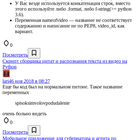
У Вас везде используется конкатенация строк, вместо
этого используйте либо .format, либо f-string(>= python
3.6).
Переменная nameofvideo — название не соответствует
содержанию и написание не по PEP8, video_id, как
вариант.
0
Посмотреть
Скрипт сборщика цитат и распознания текста из видео на
Python
lari4
6 ноя 2018 в 08:27
Еще бы код был на нормальном питоне. Такое название
переменных
spisoksimvolovpodudalenie
очень больно видеть
0
Посмотреть
Мобильное приложение для губернатора и агента по