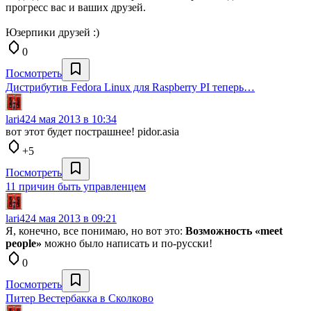
прогресс вас и ваших друзей.
Юзерпики друзей :)
0
Посмотреть
Дистрибутив Fedora Linux для Raspberry PI теперь…
lari4
24 мая 2013 в 10:34
вот этот будет пострашнее! pidor.asia
+5
Посмотреть
11 причин быть управленцем
lari4
24 мая 2013 в 09:21
Я, конечно, все понимаю, но вот это:
Возможность «meet
people»
можно было написать и по-русски!
0
Посмотреть
Питер Вестербакка в Сколково