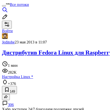
Все потоки
Войти
Jeditobe
23 мая 2013 в 11:07
Дистрибутив Fedora Linux для Raspber
1 мин
282K
Настройка Linux
*
+376
149
306
Хабр доступен 24/7 благодаря поддержке друзей