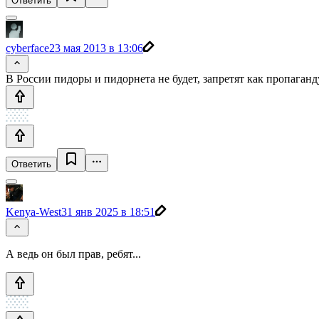
Ответить
cyberface
23 мая 2013 в 13:06
В России пидоры и пидорнета не будет, запретят как пропаганд
Ответить
Kenya-West
31 янв 2025 в 18:51
А ведь он был прав, ребят...