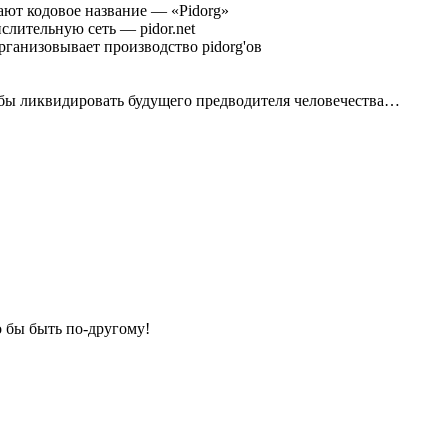
дают кодовое название — «Pidorg»
слительную сеть — pidor.net
организовывает производство pidorg'ов
тобы ликвидировать будущего предводителя человечества…
о бы быть по-другому!