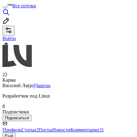
Все потоки
Войти
22
Карма
Василий Лаур
@laurvas
Разработчик под Linux
8
Подписчики
Подписаться
Профиль
Статьи
2
Посты
Новости
Комментарии
31
Ещё