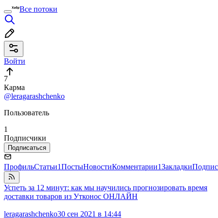
Все потоки
Войти
7
Карма
@leragarashchenko
Пользователь
1
Подписчики
Подписаться
Профиль
Статьи
1
Посты
Новости
Комментарии
1
Закладки
Подпис
Успеть за 12 минут: как мы научились прогнозировать время
доставки товаров из Утконос ОНЛАЙН
leragarashchenko
30 сен 2021 в 14:44