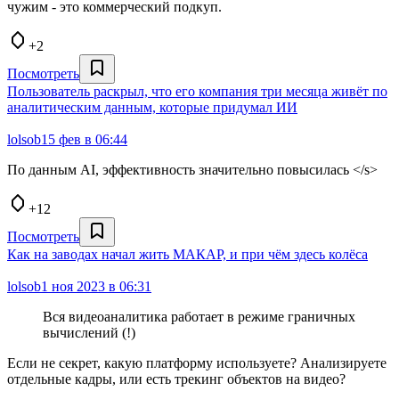
чужим - это коммерческий подкуп.
+2
Посмотреть
Пользователь раскрыл, что его компания три месяца живёт по
аналитическим данным, которые придумал ИИ
lolsob
15 фев в 06:44
По данным AI, эффективность значительно повысилась </s>
+12
Посмотреть
Как на заводах начал жить МАКАР, и при чём здесь колёса
lolsob
1 ноя 2023 в 06:31
Вся видеоаналитика работает в режиме граничных
вычислений (!)
Если не секрет, какую платформу используете? Анализируете
отдельные кадры, или есть трекинг объектов на видео?