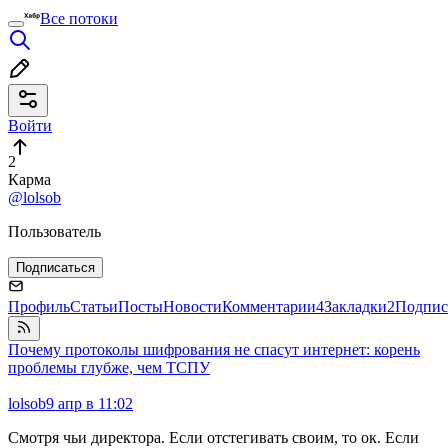
Все потоки
Войти
2
Карма
@lolsob
Пользователь
Подписаться
Профиль
Статьи
Посты
Новости
Комментарии
4
Закладки
2
Подпис
Почему протоколы шифрования не спасут интернет: корень
проблемы глубже, чем ТСПУ
lolsob
9 апр в 11:02
Смотря чьи директора. Если отстегивать своим, то ок. Если