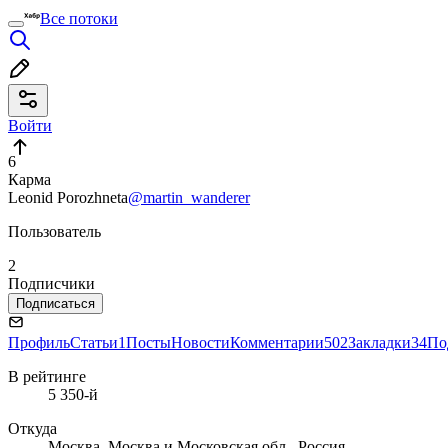
Все потоки
Войти
6
Карма
Leonid Porozhneta
@martin_wanderer
Пользователь
2
Подписчики
Подписаться
Профиль
Статьи
1
Посты
Новости
Комментарии
502
Закладки
34
По
В рейтинге
5 350-й
Откуда
Москва, Москва и Московская обл., Россия