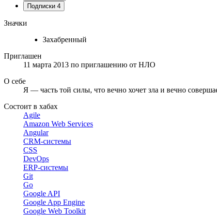
Подписки
4
Значки
Захабренный
Приглашен
11 марта 2013
по приглашению от
НЛО
О себе
Я — часть той силы, что вечно хочет зла и вечно соверша
Состоит в хабах
Agile
Amazon Web Services
Angular
CRM-системы
CSS
DevOps
ERP-системы
Git
Go
Google API
Google App Engine
Google Web Toolkit