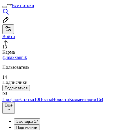
Все потоки
Войти
13
Карма
@maxxannik
Пользователь
14
Подписчики
Подписаться
Профиль
Статьи
10
Посты
Новости
Комментарии
164
Ещё
Закладки
17
Подписчики