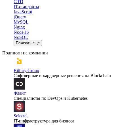
GTD
IT-стандарты
JavaScript
jQuery
MySQL
Nginx
Node.JS
NoSQL
Показать еще
Подписан на компании
Bitfury Group
Cофтверные и хардверные решения на Blockchain
Флант
Специалисты по DevOps и Kubernetes
Selectel
IT-инфраструктура для бизнеса