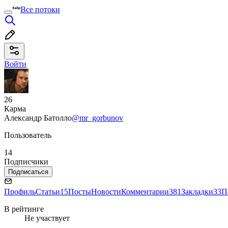
Все потоки
Войти
26
Карма
Александр Батолло
@mr_gorbunov
Пользователь
14
Подписчики
Подписаться
Профиль
Статьи
15
Посты
Новости
Комментарии
381
Закладки
33
П
В рейтинге
Не участвует