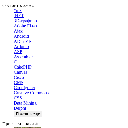
Состоит в хабах
*nix
.NET
3D-графика
Adobe Flash
Ajax
Android
AR и VR
Arduino
ASP
Assembler
C++
CakePHP
Canvas
Cisco
CMS
CodeIgniter
Creative Commons
CSS
Data Mining
Delphi
Показать еще
Пригласил на сайт