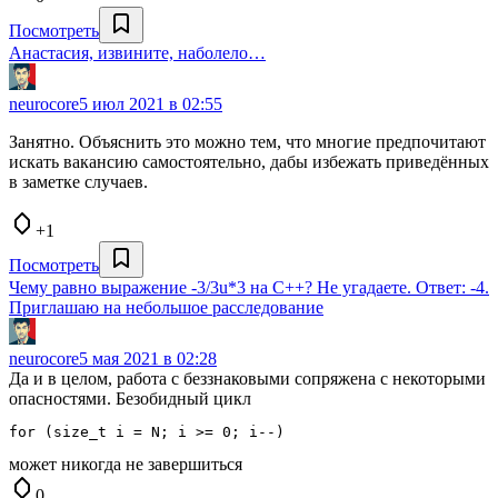
Посмотреть
Анастасия, извините, наболело…
neurocore
5 июл 2021 в 02:55
Занятно. Объяснить это можно тем, что многие предпочитают
искать вакансию самостоятельно, дабы избежать приведённых
в заметке случаев.
+1
Посмотреть
Чему равно выражение -3/3u*3 на С++? Не угадаете. Ответ: -4.
Приглашаю на небольшое расследование
neurocore
5 мая 2021 в 02:28
Да и в целом, работа с беззнаковыми сопряжена с некоторыми
опасностями. Безобидный цикл
for (size_t i = N; i >= 0; i--)
может никогда не завершиться
0