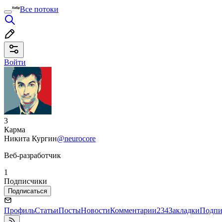
Все потоки
Войти
3
Карма
Никита Кургин
@neurocore
Веб-разработчик
1
Подписчики
Подписаться
Профиль
Статьи
Посты
Новости
Комментарии
234
Закладки
Подпи