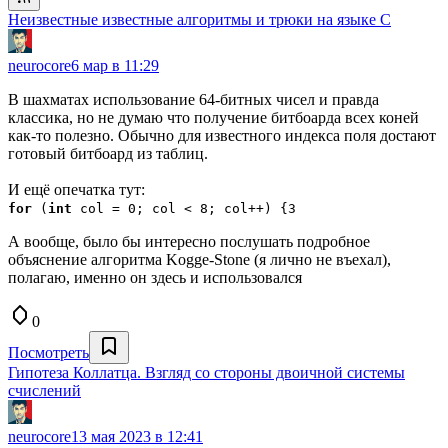
Неизвестные известные алгоритмы и трюки на языке C
neurocore
6 мар в 11:29
В шахматах использование 64-битных чисел и правда
классика, но не думаю что получение битбоарда всех коней
как-то полезно. Обычно для известного индекса поля достают
готовый битбоард из таблиц.
И ещё опечатка тут:
for
(
int
col = 0; col < 8; col++) {3
А вообще, было бы интересно послушать подробное
объяснение алгоритма Kogge-Stone (я лично не въехал),
полагаю, именно он здесь и использовался
0
Посмотреть
Гипотеза Коллатца. Взгляд со стороны двоичной системы
счислений
neurocore
13 мая 2023 в 12:41