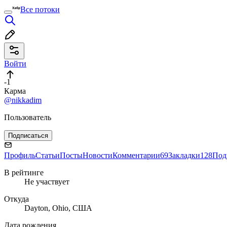
Все потоки
Войти
-1
Карма
@nikkadim
Пользователь
Подписаться
Профиль
Статьи
Посты
Новости
Комментарии
69
Закладки
128
Под
В рейтинге
Не участвует
Откуда
Dayton, Ohio, США
Дата рождения