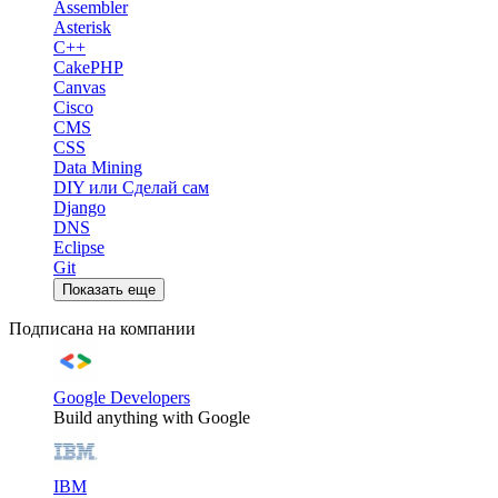
Assembler
Asterisk
C++
CakePHP
Canvas
Cisco
CMS
CSS
Data Mining
DIY или Сделай сам
Django
DNS
Eclipse
Git
Показать еще
Подписана на компании
Google Developers
Build anything with Google
IBM