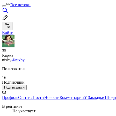
Все потоки
Войти
35
Карма
nixby
@nixby
Пользователь
16
Подписчики
Подписаться
Профиль
Статьи
2
Посты
Новости
Комментарии
51
Закладки
1
Подп
В рейтинге
Не участвует