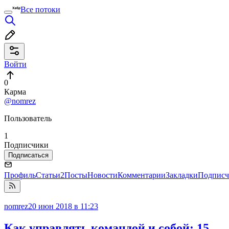
Все потоки
Войти
0
Карма
@nomrez
Пользователь
1
Подписчики
Подписаться
Профиль
Статьи
2
Посты
Новости
Комментарии
Закладки
Подписч
nomrez
20 июн 2018 в 11:23
Как управлять командой и собой: 15