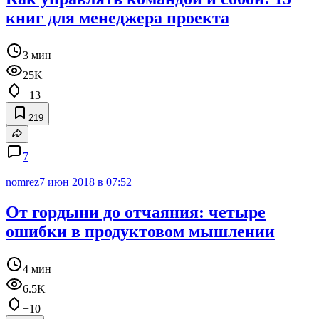
книг для менеджера проекта
3 мин
25K
+13
219
7
nomrez
7 июн 2018 в 07:52
От гордыни до отчаяния: четыре
ошибки в продуктовом мышлении
4 мин
6.5K
+10