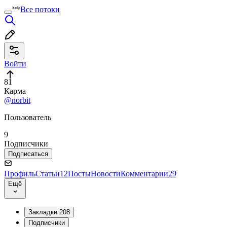
Все потоки
Войти
81
Карма
@norbit
Пользователь
9
Подписчики
Подписаться
Профиль
Статьи
12
Посты
Новости
Комментарии
29
Ещё
Закладки
208
Подписчики