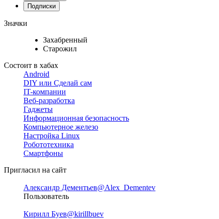
Подписки
Значки
Захабренный
Старожил
Состоит в хабах
Android
DIY или Сделай сам
IT-компании
Веб-разработка
Гаджеты
Информационная безопасность
Компьютерное железо
Настройка Linux
Робототехника
Смартфоны
Пригласил на сайт
Александр Дементьев
@Alex_Dementev
Пользователь
Кирилл Буев
@kirillbuev