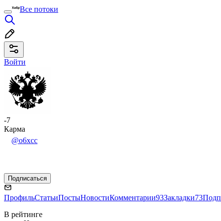
Все потоки
Войти
-7
Карма
ᅠ
@o6xcc
ᅠ
Подписаться
Профиль
Статьи
Посты
Новости
Комментарии
93
Закладки
73
Подп
В рейтинге