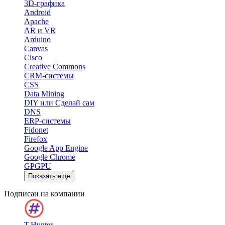
3D-графика
Android
Apache
AR и VR
Arduino
Canvas
Cisco
Creative Commons
CRM-системы
CSS
Data Mining
DIY или Сделай сам
DNS
ERP-системы
Fidonet
Firefox
Google App Engine
Google Chrome
GPGPU
Показать еще
Подписан на компании
T.Hunter