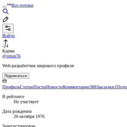
Все потоки
Войти
-24
Карма
@orion76
Web-разработчик широкого профиля
Подписаться
Профиль
Статьи
Посты
Новости
Комментарии
388
Закладки
1
Подп
В рейтинге
Не участвует
Дата рождения
26 октября 1976
Зарегистрирован