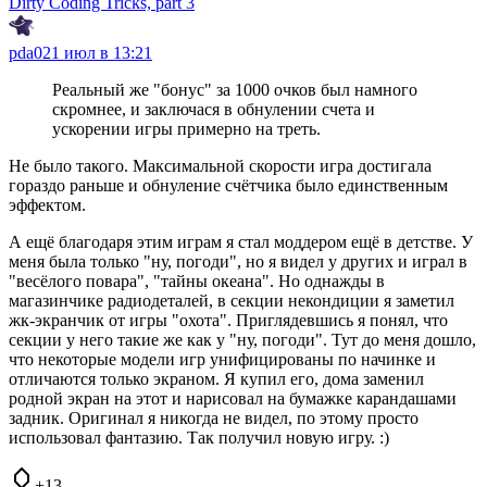
Dirty Coding Tricks, part 3
pda0
21 июл в 13:21
Реальный же "бонус" за 1000 очков был намного
скромнее, и заключася в обнулении счета и
ускорении игры примерно на треть.
Не было такого. Максимальной скорости игра достигала
гораздо раньше и обнуление счётчика было единственным
эффектом.
А ещё благодаря этим играм я стал моддером ещё в детстве. У
меня была только "ну, погоди", но я видел у других и играл в
"весёлого повара", "тайны океана". Но однажды в
магазинчике радиодеталей, в секции некондиции я заметил
жк-экранчик от игры "охота". Приглядевшись я понял, что
секции у него такие же как у "ну, погоди". Тут до меня дошло,
что некоторые модели игр унифицированы по начинке и
отличаются только экраном. Я купил его, дома заменил
родной экран на этот и нарисовал на бумажке карандашами
задник. Оригинал я никогда не видел, по этому просто
использовал фантазию. Так получил новую игру. :)
+13