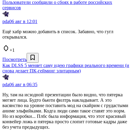
Пользователи сообщили о сбоях в работе российских
сервисов
pda0
6 авг в 12:01
Ещё хабр можно добавить в список. Забавно, что гугл
открывался.
+1
Посмотреть
Как DLSS 5 меняет саму идею графики реального времени (и
снова делает ПК-гейминг элитарным)
pda0
6 авг в 06:35
Ну, там на исзодной презентации было видно, что пятерка
мегяет лица. Будто бьюти филтрь накладывает. А это
васянство на уровне поставить мод на скайрим с грудастыми
аниме эльфийками. Кодга люди сами такое ставят это норм.
Но из коробки... Плбс была информация, что этот красивый
конвейер ложь и пятерка просто слопит готовые кадры даже
без учета предыдущих.