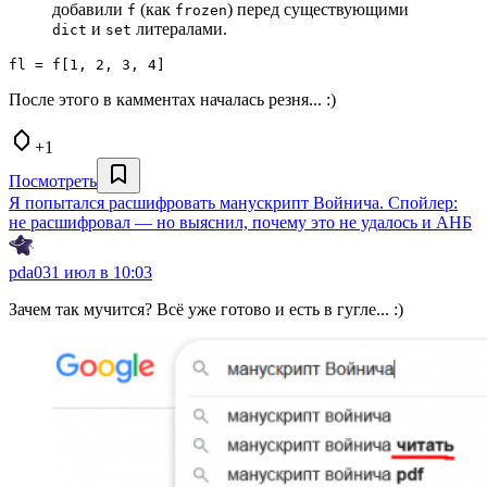
добавили
(как
) перед существующими
f
frozen
и
литералами.
dict
set
fl = f[1, 2, 3, 4]
После этого в камментах началась резня... :)
+1
Посмотреть
Я попытался расшифровать манускрипт Войнича. Спойлер:
не расшифровал — но выяснил, почему это не удалось и АНБ
pda0
31 июл в 10:03
Зачем так мучится? Всё уже готово и есть в гугле... :)