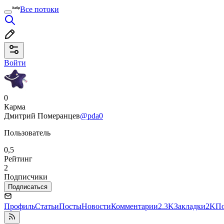
Все потоки
Войти
0
Карма
Дмитрий Померанцев
@pda0
Пользователь
0,5
Рейтинг
2
Подписчики
Подписаться
Профиль
Статьи
Посты
Новости
Комментарии
2.3K
Закладки
2K
П