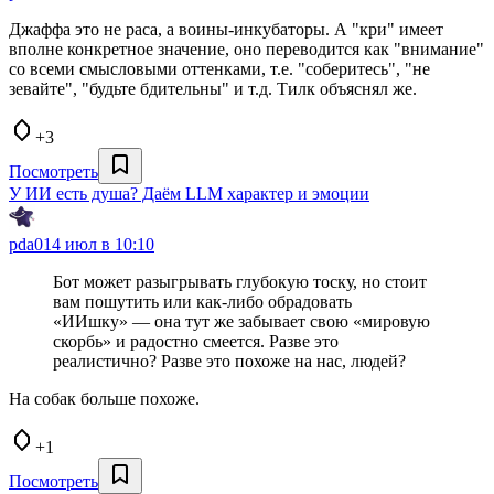
Джаффа это не раса, а воины-инкубаторы. А "кри" имеет
вполне конкретное значение, оно переводится как "внимание"
со всеми смысловыми оттенками, т.е. "соберитесь", "не
зевайте", "будьте бдительны" и т.д. Тилк объяснял же.
+3
Посмотреть
У ИИ есть душа? Даём LLM характер и эмоции
pda0
14 июл в 10:10
Бот может разыгрывать глубокую тоску, но стоит
вам пошутить или как‑либо обрадовать
«ИИшку» — она тут же забывает свою «мировую
скорбь» и радостно смеется. Разве это
реалистично? Разве это похоже на нас, людей?
На собак больше похоже.
+1
Посмотреть