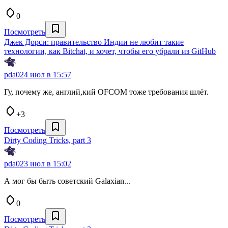
0
Посмотреть
Джек Дорси: правительство Индии не любит такие
технологии, как Bitchat, и хочет, чтобы его убрали из GitHub
pda0
24 июл в 15:57
Гу, почему же, англий,кий OFCOM тоже требования шлёт.
+3
Посмотреть
Dirty Coding Tricks, part 3
pda0
23 июл в 15:02
А мог бы быть советский Galaxian...
0
Посмотреть