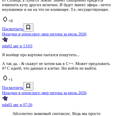
от Солнца, а Луна от Земли. Значит синхронно придётся
изменить кучу других величин. И будет эввект эфира - нечто
неуловимое и ни на что не влияющее. Т.е. несуществующее.
+6
Посмотреть
Находки в опенсорсе: мир питона за июль 2026
pda0
2 авг в 13:03
Я вообще про кортежи пытался пошутить...
А так да, - & скажут не хотим как в C++. Может предложить
#? С идеей, что данные в клетке. Ни войти не выйти.
+1
Посмотреть
Находки в опенсорсе: мир питона за июль 2026
pda0
2 авг в 07:26
Абсолютно знакомый синтаксис. Ведь мы просто