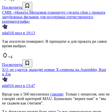
Посмотреть
СМИ: «Никита Михалков планирует сделать сбор с проката
зарубежных фильмов для поддержки отечественного
кинематографа»
pda0
18 июл в 19:13
Так носители помирают. В принципе и для проката рн самое
время выбрал.
+4
Посмотреть
X11 не сдается, выходят новые X‑серверы на Assembler, Rust
и Zig
pda0
16 июл в 13:47
Вроде как о 500 миллионах
говорят
. Только с нюансом, они не
говорят свой критерий MAU. Буквально "верьте нам" и "мы
не скажем как считаем".
Т.е. буквально может быть типа "у нас специальные люди