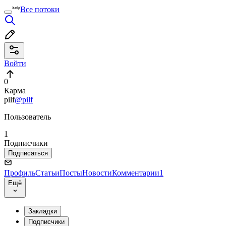
Все потоки
Войти
0
Карма
pilf
@pilf
Пользователь
1
Подписчики
Подписаться
Профиль
Статьи
Посты
Новости
Комментарии
1
Ещё
Закладки
Подписчики