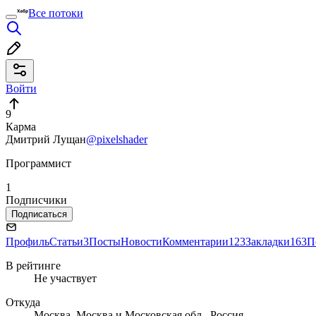
Все потоки
Войти
9
Карма
Дмитрий Лущан
@pixelshader
Программист
1
Подписчики
Подписаться
Профиль
Статьи
3
Посты
Новости
Комментарии
123
Закладки
163
П
В рейтинге
Не участвует
Откуда
Москва, Москва и Московская обл., Россия