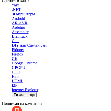
Состоит в хабах
*nix
.NET
3D-принтеры
Android
AR и VR
Arduino
Assembler
Brainfuck
C++
DIY или Сделай сам
Fidonet
Firefox
Git
Google Chrome
GPGPU
GTD
Habr
HTML
I2P
Internet Explorer
Показать еще
Подписан на компании