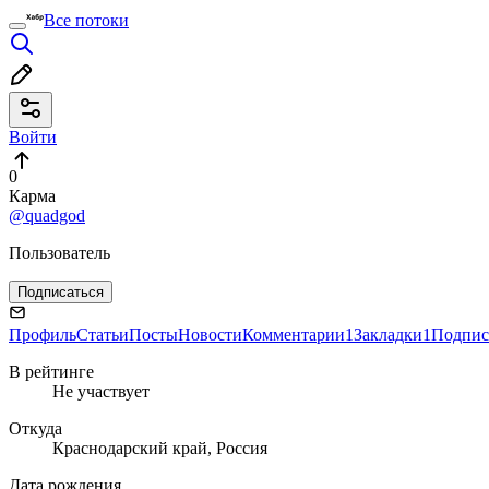
Все потоки
Войти
0
Карма
@quadgod
Пользователь
Подписаться
Профиль
Статьи
Посты
Новости
Комментарии
1
Закладки
1
Подпис
В рейтинге
Не участвует
Откуда
Краснодарский край, Россия
Дата рождения