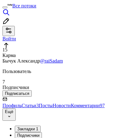
Все потоки
Войти
15
Карма
Бычук Александр
@raiSadam
Пользователь
7
Подписчики
Подписаться
Профиль
Статьи
3
Посты
Новости
Комментарии
97
Ещё
Закладки
1
Подписчики