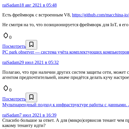
raiSadam
18 авг 2021 в 05:48
Есть фреймворк с встроенным V8,
https://github.com/macchina-io
Не смотря на то, что позиционируется фреймворк для IoT, я ег
0
Посмотреть
PC park observer — система учёта комплектующих компьютеро
raiSadam
29 июл 2021 в 05:32
Полагаю, что при наличии других систем защиты сети, может с
агентом предпочтительней, иначе придётся делать кучу настр
0
Посмотреть
Мультиарендный подход к инфраструктуре работы с данными. 
raiSadam
7 июл 2021 в 16:39
Спасибо большое за ответ. А для (микро)сервисов тенант чем пр
какому тенанту идти?