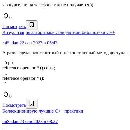
я в курсе, но на телефоне так не получается ))
0
Посмотреть
Визуализация алгоритмов стандартной библиотеки C++
raiSadam
22 сен 2023 в 05:43
А разве сделав константный и не константный метод доступа к 
‘‘‘cpp
reference operator * () const;
....
reference operator * ();
‘‘‘
0
Посмотреть
Коллекционирую лучшие C++ практики
raiSadam
23 янв 2023 в 08:27