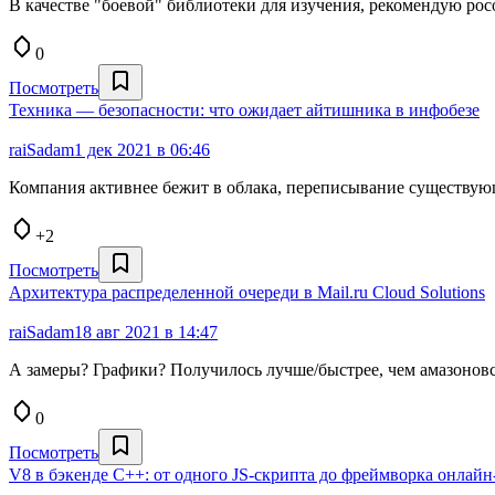
В качестве "боевой" библиотеки для изучения, рекомендую pocop
0
Посмотреть
Техника — безопасности: что ожидает айтишника в инфобезе
raiSadam
1 дек 2021 в 06:46
Компания активнее бежит в облака, переписывание существующ
+2
Посмотреть
Архитектура распределенной очереди в Mail.ru Cloud Solutions
raiSadam
18 авг 2021 в 14:47
А замеры? Графики? Получилось лучше/быстрее, чем амазонов
0
Посмотреть
V8 в бэкенде С++: от одного JS-скрипта до фреймворка онлай