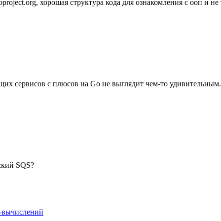
roject.org, хорошая структура кода для ознакомления с ооп и не 
их сервисов с плюсов на Go не выглядит чем-то удивительным.
ский SQS?
н-вычислений