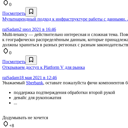
0
Посмотреть
Мультиарендный подход к инфраструктуре работы с данными. 
raiSadam
2 июл 2021 в 16:46
Multi-tenancy — действительно интересная и сложная тема. По
к географически распределённым данным, которые принадлежат
должны храниться в разных регионах с разным законодательство
0
Посмотреть
Открываем доступ к Platform V для рынка
raiSadam
18 мая 2021 в 12:46
Уважаемый
Sberbank
, оставьте пожалуйста фичи компонентов б
поддержка подтверждения обработки второй рукой
девайс для рукопожатия
...
Додумывать не хочется
+8