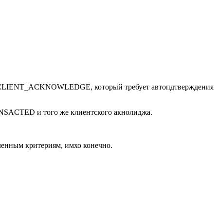
nt CLIENT_ACKNOWLEDGE, который требует автопдтверждения
ANSACTED и того же клиентского акнолиджа.
сленным критериям, имхо конечно.