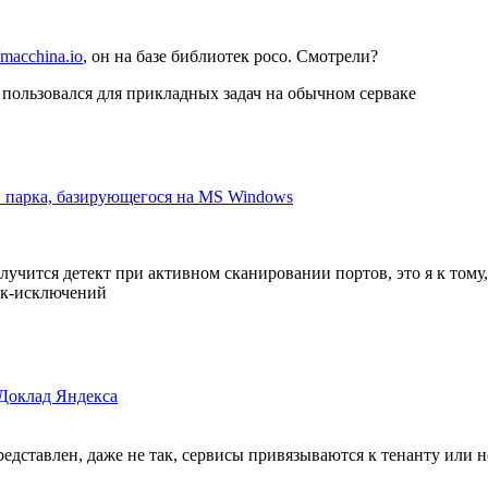
/macchina.io
, он на базе библиотек poco. Смотрели?
о пользовался для прикладных задач на обычном серваке
в парка, базирующегося на MS Windows
лучится детект при активном сканировании портов, это я к тому
оек-исключений
Доклад Яндекса
едставлен, даже не так, сервисы привязываются к тенанту или не