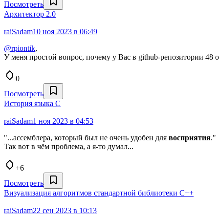
Посмотреть
Архитектор 2.0
raiSadam
10 ноя 2023 в 06:49
@rpiontik
,
У меня простой вопрос, почему у Вас в github-репозитории 48
0
Посмотреть
История языка С
raiSadam
1 ноя 2023 в 04:53
"...ассемблера, который был не очень удобен для
восприятия
."
Так вот в чём проблема, а я-то думал...
+6
Посмотреть
Визуализация алгоритмов стандартной библиотеки C++
raiSadam
22 сен 2023 в 10:13