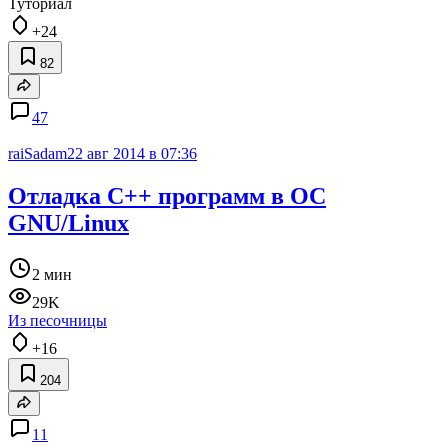
Туториал
+24
82
47
raiSadam
22 авг 2014 в 07:36
Отладка C++ программ в ОС
GNU/Linux
2 мин
29K
Из песочницы
+16
204
11