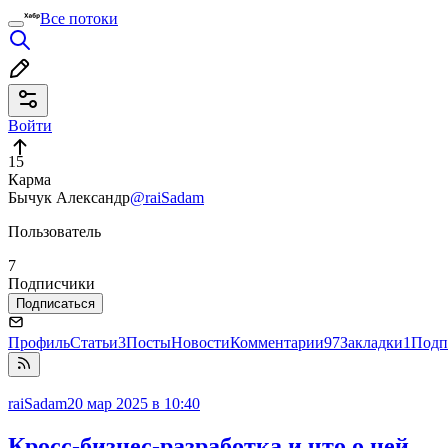
Все потоки
Войти
15
Карма
Бычук Александр
@raiSadam
Пользователь
7
Подписчики
Подписаться
Профиль
Статьи
3
Посты
Новости
Комментарии
97
Закладки
1
Подп
raiSadam
20 мар 2025 в 10:40
Кросс-бизнес-разработка и что о ней