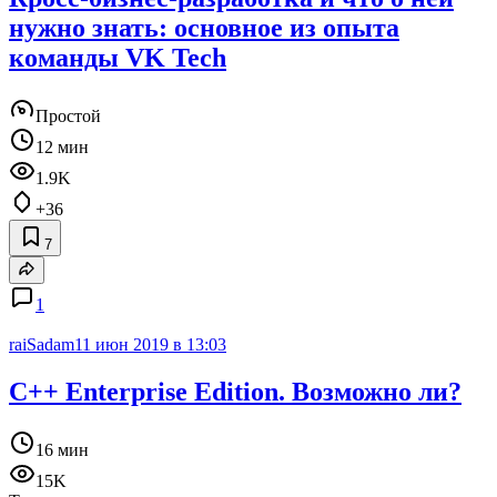
нужно знать: основное из опыта
команды VK Tech
Простой
12 мин
1.9K
+36
7
1
raiSadam
11 июн 2019 в 13:03
C++ Enterprise Edition. Возможно ли?
16 мин
15K