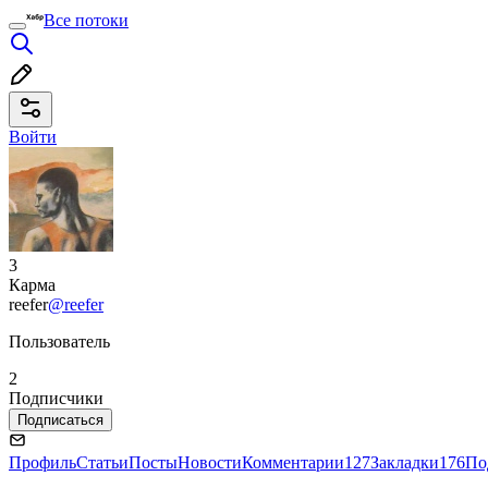
Все потоки
Войти
3
Карма
reefer
@reefer
Пользователь
2
Подписчики
Подписаться
Профиль
Статьи
Посты
Новости
Комментарии
127
Закладки
176
По