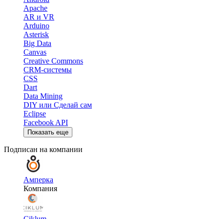
Apache
AR и VR
Arduino
Asterisk
Big Data
Canvas
Creative Commons
CRM-системы
CSS
Dart
Data Mining
DIY или Сделай сам
Eclipse
Facebook API
Показать еще
Подписан на компании
Амперка
Компания
Ciklum