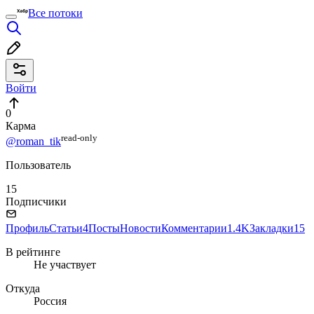
Все потоки
Войти
0
Карма
read⁠-⁠only
@roman_tik
Пользователь
15
Подписчики
Профиль
Статьи
4
Посты
Новости
Комментарии
1.4K
Закладки
15
В рейтинге
Не участвует
Откуда
Россия