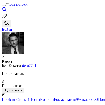
Все потоки
Войти
2
Карма
Бен Keкстон
@ru7701
Пользователь
3
Подписчики
Подписаться
Профиль
Статьи
1
Посты
Новости
Комментарии
99
Закладки
38
Под