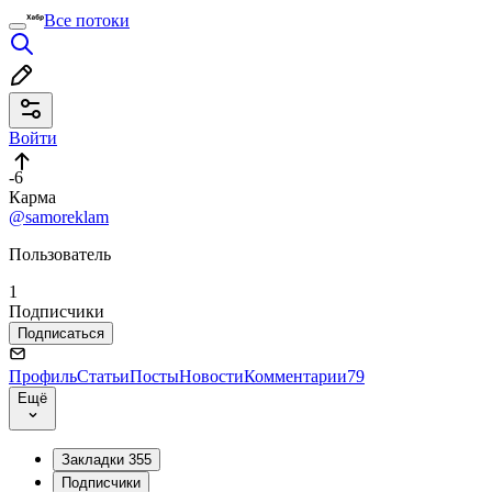
Все потоки
Войти
-6
Карма
@samoreklam
Пользователь
1
Подписчики
Подписаться
Профиль
Статьи
Посты
Новости
Комментарии
79
Ещё
Закладки
355
Подписчики