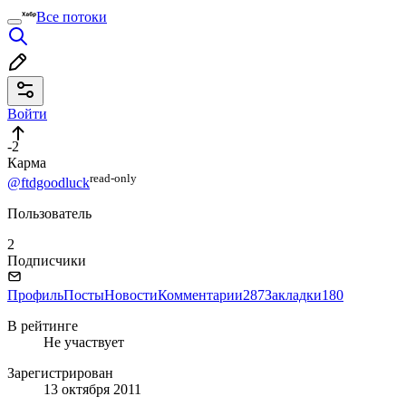
Все потоки
Войти
-2
Карма
read⁠-⁠only
@ftdgoodluck
Пользователь
2
Подписчики
Профиль
Посты
Новости
Комментарии
287
Закладки
180
В рейтинге
Не участвует
Зарегистрирован
13 октября 2011