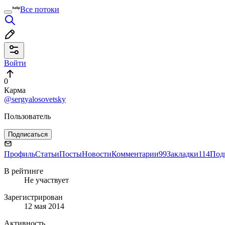
Все потоки
Войти
0
Карма
@sergyalosovetsky
Пользователь
Подписаться
Профиль
Статьи
Посты
Новости
Комментарии
99
Закладки
114
Под
В рейтинге
Не участвует
Зарегистрирован
12 мая 2014
Активность