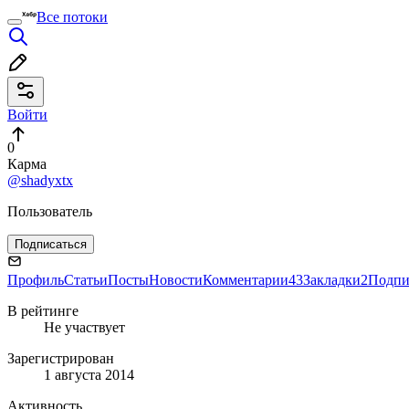
Все потоки
Войти
0
Карма
@shadyxtx
Пользователь
Подписаться
Профиль
Статьи
Посты
Новости
Комментарии
43
Закладки
2
Подпи
В рейтинге
Не участвует
Зарегистрирован
1 августа 2014
Активность