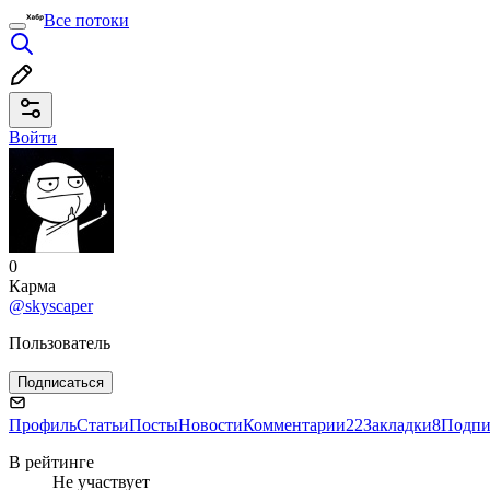
Все потоки
Войти
0
Карма
@skyscaper
Пользователь
Подписаться
Профиль
Статьи
Посты
Новости
Комментарии
22
Закладки
8
Подпи
В рейтинге
Не участвует