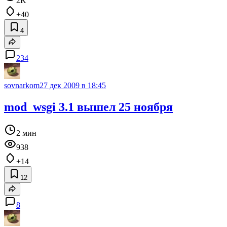
2K
+40
4
234
sovnarkom
27 дек 2009 в 18:45
mod_wsgi 3.1 вышел 25 ноября
2 мин
938
+14
12
8