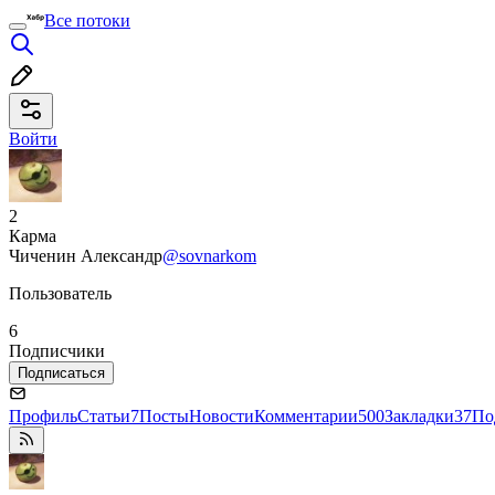
Все потоки
Войти
2
Карма
Чиченин Александр
@sovnarkom
Пользователь
6
Подписчики
Подписаться
Профиль
Статьи
7
Посты
Новости
Комментарии
500
Закладки
37
По