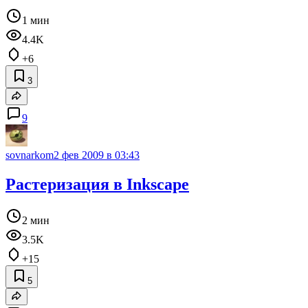
1 мин
4.4K
+6
3
9
sovnarkom
2 фев 2009 в 03:43
Растеризация в Inkscape
2 мин
3.5K
+15
5