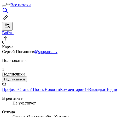
Все потоки
Войти
6
Карма
Сергей Поганшев
@spoganshev
Пользователь
1
Подписчики
Подписаться
Профиль
Статьи
1
Посты
Новости
Комментарии
14
Закладки
Подпи
В рейтинге
Не участвует
Откуда
Одесса, Одесская обл., Украина