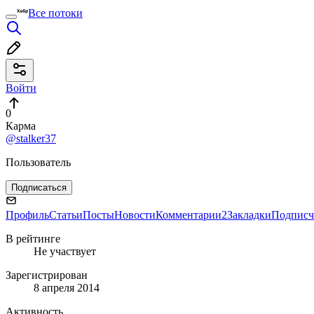
Все потоки
Войти
0
Карма
@stalker37
Пользователь
Подписаться
Профиль
Статьи
Посты
Новости
Комментарии
2
Закладки
Подписч
В рейтинге
Не участвует
Зарегистрирован
8 апреля 2014
Активность