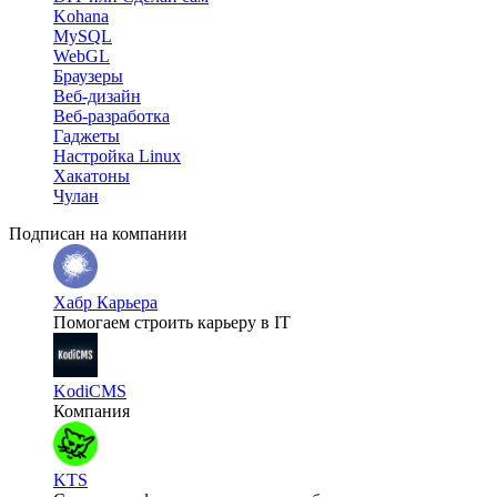
Kohana
MySQL
WebGL
Браузеры
Веб-дизайн
Веб-разработка
Гаджеты
Настройка Linux
Хакатоны
Чулан
Подписан на компании
Хабр Карьера
Помогаем строить карьеру в IT
KodiCMS
Компания
KTS