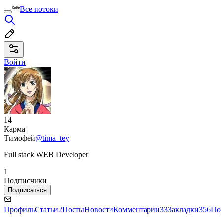
Все потоки
Войти
14
Карма
Тимофей
@tima_tey
Full stack WEB Developer
1
Подписчики
Подписаться
Профиль
Статьи
2
Посты
Новости
Комментарии
33
Закладки
356
По