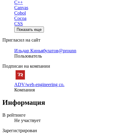
C++
Canvas
Cobol
Cocoa
CSS
Показать еще
Пригласил на сайт
Ильдар Киньябулатов
@prounn
Пользователь
Подписан на компании
ADV/web-engineering co.
Компания
Информация
В рейтинге
Не участвует
Зарегистрирован