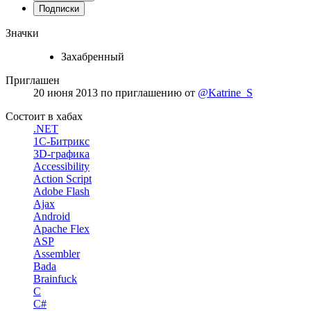
Подписки
Значки
Захабренный
Приглашен
20 июня 2013
по приглашению от
@Katrine_S
Состоит в хабах
.NET
1С-Битрикс
3D-графика
Accessibility
Action Script
Adobe Flash
Ajax
Android
Apache Flex
ASP
Assembler
Bada
Brainfuck
C
C#