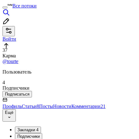
Все потоки
Войти
37
Карма
@tourte
Пользователь
4
Подписчики
Подписаться
Профиль
Статьи
8
Посты
Новости
Комментарии
21
Ещё
Закладки
4
Подписчики