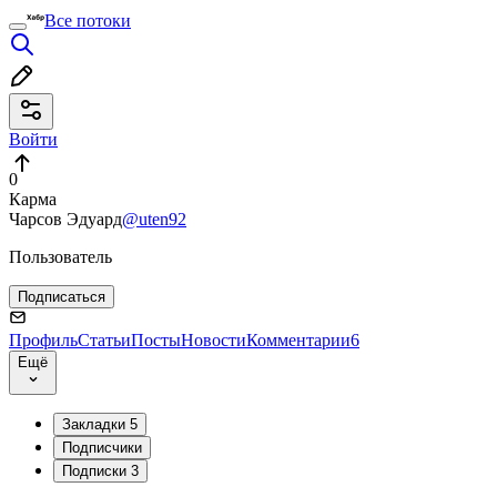
Все потоки
Войти
0
Карма
Чарсов Эдуард
@uten92
Пользователь
Подписаться
Профиль
Статьи
Посты
Новости
Комментарии
6
Ещё
Закладки
5
Подписчики
Подписки
3