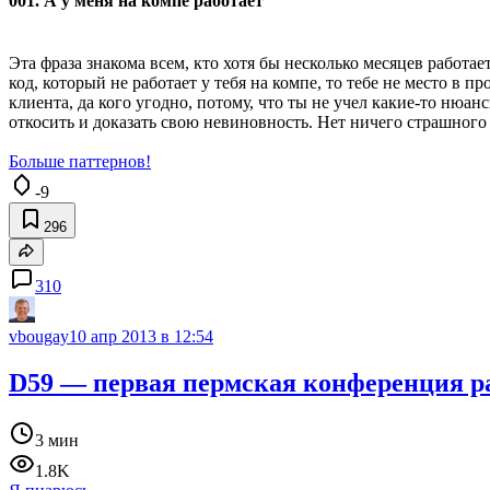
001. А у меня на компе работает
Эта фраза знакома всем, кто хотя бы несколько месяцев работа
код, который не работает у тебя на компе, то тебе не место в 
клиента, да кого угодно, потому, что ты не учел какие-то нюан
откосить и доказать свою невиновность. Нет ничего страшного 
Больше паттернов!
-9
296
310
vbougay
10 апр 2013 в 12:54
D59 — первая пермская конференция р
3 мин
1.8K