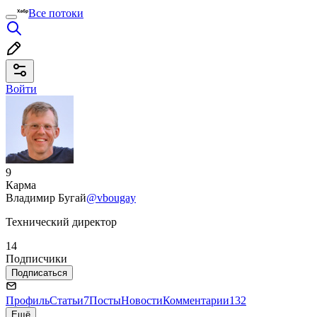
Все потоки
Войти
9
Карма
Владимир Бугай
@vbougay
Технический директор
14
Подписчики
Подписаться
Профиль
Статьи
7
Посты
Новости
Комментарии
132
Ещё