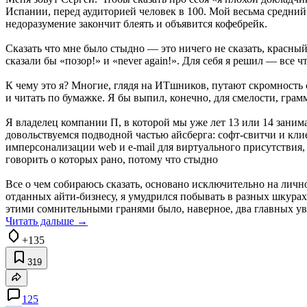
Испании, перед аудиторией человек в 100. Мой весьма средни
недоразумение закончит блеять и объявится кофебрейк.
Сказать что мне было стыдно — это ничего не сказать, красный к
сказали бы «позор!» и «never again!». Для себя я решил — все 
К чему это я? Многие, глядя на ИТшников, путают скромность 
и читать по бумажке. Я бы выпил, конечно, для смелости, грамм
Я владелец компании П, в которой мы уже лет 13 или 14 занима
довольствуемся подводной частью айсберга: софт-свитчи и кл
имперсонализации web и e-mail для виртуального присутствия,
говорить о которых рано, потому что стыдно
Все о чем собираюсь сказать, основано исключительно на лично
отданных айти-бизнесу, я умудрился побывать в разных шкурах
этими сомнительными гранями было, наверное, два главных увл
Читать дальше →
+135
319
125