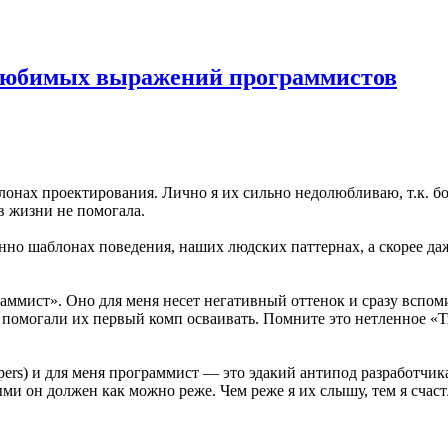
 любимых выражений программистов
лонах проектирования. Лично я их сильно недолюбливаю, т.к. б
в жизни не помогала.
енно шаблонах поведения, наших людских паттернах, а скорее да
аммист». Оно для меня несет негативный оттенок и сразу вспоми
помогали их первый комп осваивать. Помните это нетленное «Т
pers) и для меня программист — это эдакий антипод разработчик
ми он должен как можно реже. Чем реже я их слышу, тем я счаст