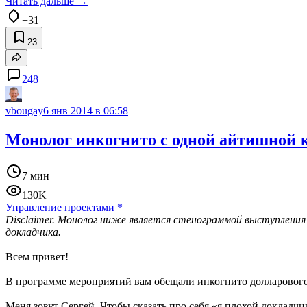
Читать дальше →
+31
23
248
vbougay
6 янв 2014 в 06:58
Монолог инкогнито с одной айтишной 
7 мин
130K
Управление проектами
*
Disclaimer. Монолог ниже является стенограммой выступления 
докладчика.
Всем привет!
В программе мероприятий вам обещали инкогнито долларового 
Меня зовут Сергей. Чтобы сказать про себя «я плохой докладчи