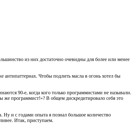
ольшинство из них достаточно очевидны для более или менее
же антипаттернах. Чтобы подлить масла в огонь хотел бы
наются 90-е, когда кого только программистами не называли.
ы же программист!»? В общем дискредитировало себя это
а. Ну и с годами опыта я познал большое количество
ливее. Итак, приступаем.