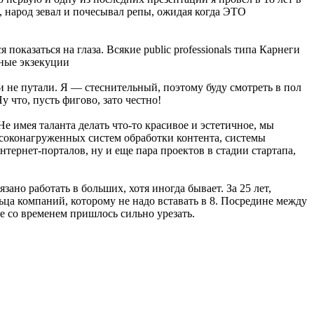
, народ зевал и почесывал репы, ожидая когда ЭТО
показаться на глаза. Всякие public professionals типа Карнеги
чные экзекуции
и не путали. Я — стеснительный, поэтому буду смотреть в пол
у что, пусть фигово, зато честно!
е имея таланта делать что-то красивое и эстетичное, мы
ысоконагруженных систем обработки контента, системы
тернет-порталов, ну и еще пара проектов в стадии стартапа,
ано работать в больших, хотя иногда бывает. За 25 лет,
ьца компаний, которому не надо вставать в 8. Посредине между
е со временем пришлось сильно урезать.