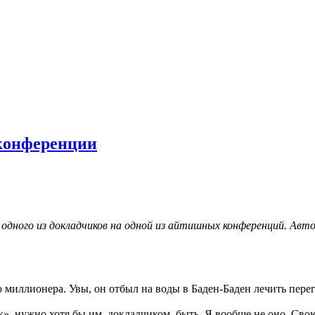
конференции
одного из докладчиков на одной из айтишных конференций. Автор
миллионера. Увы, он отбыл на воды в Баден-Баден лечить пере
к», нужно хотя бы им, докладчиком, быть. Я вообще не оно. Сво