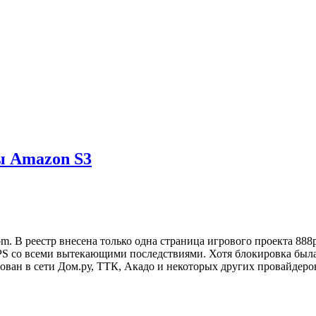
ы Amazon S3
. В реестр внесена только одна страница игрового проекта 888po
PS со всеми вытекающими последствиями. Хотя блокировка была 
ван в сети Дом.ру, ТТК, Акадо и некоторых других провайдеров.