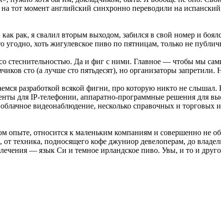
й на тот момент английский синхронно переводили на испанский
ак рак, я свалил вторым выходом, забился в свой номер и боялся 
что угодно, хоть жигулевское пиво по пятницам, только не публи
со стеснительностью. Да и фиг с ними. Главное — чтобы мы сам
чиков сто (а лучше сто пятьдесят), но организаторы запретили. Н
емся разработкой всякой фигни, про которую никто не слышал. Н
иенты для IP-телефонии, аппаратно-программные решения для в
 облачное видеонаблюдение, несколько справочных и торговых ин
м опыте, относится к маленьким компаниям и совершенно не обяз
, от техника, подносящего кофе джуниор девелоперам, до владел
ечения — язык Си и темное ирландское пиво. Увы, и то и друго