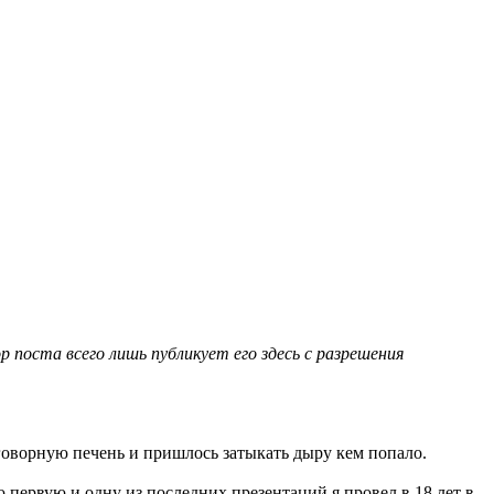
 поста всего лишь публикует его здесь с разрешения
говорную печень и пришлось затыкать дыру кем попало.
ю первую и одну из последних презентаций я провел в 18 лет в