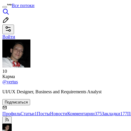
Все потоки
Войти
10
Карма
@vertus
UI/UX Designer, Business and Requirements Analyst
Подписаться
Профиль
Статьи
1
Посты
Новости
Комментарии
375
Закладки
177
П