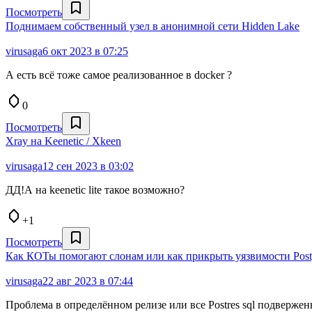
Посмотреть
Поднимаем собственный узел в анонимной сети Hidden Lake
virusaga
6 окт 2023 в 07:25
А есть всё тоже самое реализованное в docker ?
0
Посмотреть
Xray на Keenetic / Xkeen
virusaga
12 сен 2023 в 03:02
ДД!А на keenetic lite такое возможно?
+1
Посмотреть
Как КОТы помогают слонам или как прикрыть уязвимости Pos
virusaga
22 авг 2023 в 07:44
Проблема в определённом релизе или все Postres sql подверж