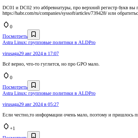
DC01 и DC02 это аббревиатуры, про верхний регистр букв вы пр
https://habr.com/ru/companies/syssoft/articles/739428/ или обра
0
Посмотреть
Astra Linux: групповые политики в ALDPro
virusaga
29 авг 2024 в 17:07
Всё верно, что-то гуглится, но про GPO мало.
0
Посмотреть
Astra Linux: групповые политики в ALDPro
virusaga
29 авг 2024 в 05:27
Если честно,то информации очень мало, поэтому и пришлось пи
+1
Посмотреть