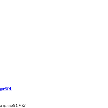
tgreSQL
ены данной CVE?