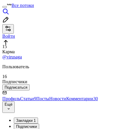
Все потоки
Войти
15
Карма
@virusaga
Пользователь
16
Подписчики
Подписаться
Профиль
Статьи
9
Посты
Новости
Комментарии
30
Ещё
Закладки
1
Подписчики