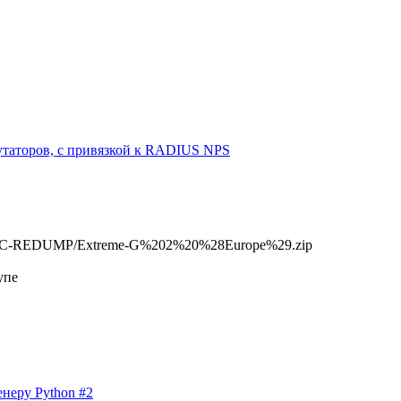
утаторов, с привязкой к RADIUS NPS
G2-PC-REDUMP/Extreme-G%202%20%28Europe%29.zip
упе
неру Python #2