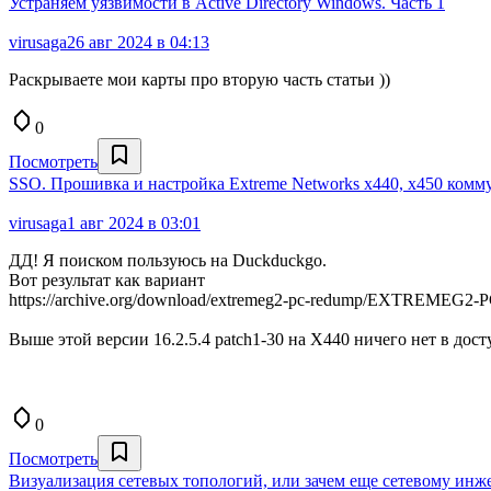
Устраняем уязвимости в Active Directory Windows. Часть 1
virusaga
26 авг 2024 в 04:13
Раскрываете мои карты про вторую часть статьи ))
0
Посмотреть
SSO. Прошивка и настройка Extreme Networks x440, x450 комм
virusaga
1 авг 2024 в 03:01
ДД! Я поиском пользуюсь на Duckduckgo.
Вот результат как вариант
https://archive.org/download/extremeg2-pc-redump/EXTREME
Выше этой версии 16.2.5.4 patch1-30 на X440 ничего нет в дост
0
Посмотреть
Визуализация сетевых топологий, или зачем еще сетевому инже