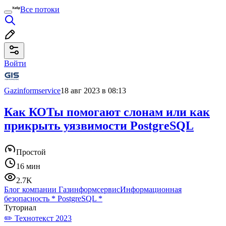
Все потоки
Войти
Gazinformservice
18 авг 2023 в 08:13
Как КОТы помогают слонам или как
прикрыть уязвимости PostgreSQL
Простой
16 мин
2.7K
Блог компании Газинформсервис
Информационная
безопасность
*
PostgreSQL
*
Туториал
✏️ Технотекст 2023