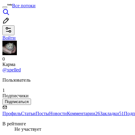
Все потоки
Войти
0
Карма
@xpelled
Пользователь
1
Подписчики
Подписаться
Профиль
Статьи
Посты
Новости
Комментарии
26
Закладки
51
Подп
В рейтинге
Не участвует