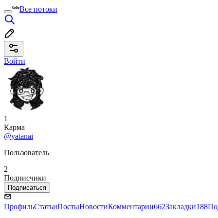
Все потоки
Войти
1
Карма
@yatanai
Пользователь
2
Подписчики
Подписаться
Профиль
Статьи
Посты
Новости
Комментарии
662
Закладки
188
По