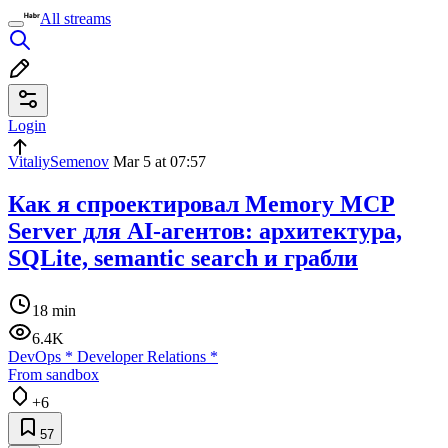
All streams
Login
VitaliySemenov
Mar 5 at 07:57
Как я спроектировал Memory MCP
Server для AI-агентов: архитектура,
SQLite, semantic search и грабли
18 min
6.4K
DevOps
*
Developer Relations
*
From sandbox
+6
57