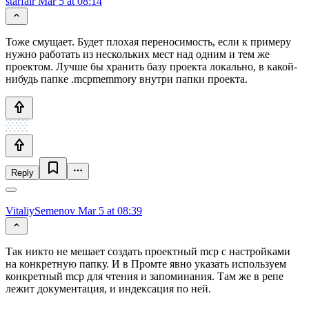
starfair
Mar 5 at 08:14
Тоже смущает. Будет плохая переносимость, если к примеру
нужно работать из нескольких мест над одним и тем же
проектом. Лучше бы хранить базу проекта локально, в какой-
нибудь папке .mcpmemmory внутри папки проекта.
Reply
VitaliySemenov
Mar 5 at 08:39
Так никто не мешает создать проектный mcp с настройками
на конкретную папку. И в Промте явно указать используем
конкретный mсp для чтения и запоминания. Там же в репе
лежит документация, и индексация по ней.