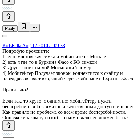
Reply
KidsKilla
Aug 12 2010 at 09:38
Попробую прояснить:
1) есть московская симка и мобигейтер в Москве.
2) есть я где-то в Буркина-Фасо с БФ-симкой
3) Друг звонит на мой Московский номер.
4) Мобигейтер Получает звонок, коннектится к скайпу и
переадресовывает входящий через скайп мне в Буркина-Фасо
Правильно?
Если так, то круто, с одним но: мобигейтеру нужен
бесперебойный безлимитный качественный доступ в инернет.
Как правило не проблема со всем кроме бесперебойности.
Оно ежели к компу по юсб, то комп включён должен быть?