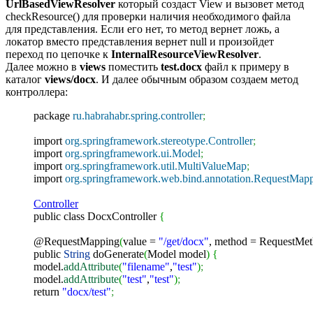
UrlBasedViewResolver
который создаст View и вызовет метод
checkResource() для проверки наличия необходимого файла
для представления. Если его нет, то метод вернет ложь, а
локатор вместо представления вернет null и произойдет
переход по цепочке к
InternalResourceViewResolver
.
Далее можно в
views
поместить
test.docx
файл к примеру в
каталог
views/docx
. И далее обычным образом создаем метод
контроллера:
package
ru.habrahabr.spring.controller
;
import
org.springframework.stereotype.Controller
;
import
org.springframework.ui.Model
;
import
org.springframework.util.MultiValueMap
;
import
org.springframework.web.bind.annotation.RequestMap
Controller
public
class
DocxController
{
@RequestMapping
(
value =
"/get/docx"
, method = RequestMet
public
String
doGenerate
(
Model model
)
{
model.
addAttribute
(
"filename"
,
"test"
)
;
model.
addAttribute
(
"test"
,
"test"
)
;
return
"docx/test"
;