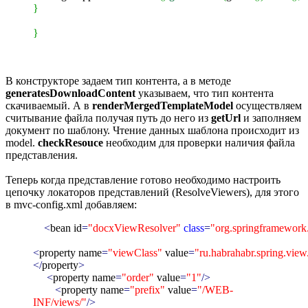
}
}
В конструкторе задаем тип контента, а в методе
generatesDownloadContent
указываем, что тип контента
скачиваемый. А в
renderMergedTemplateModel
осуществляем
считывание файла получая путь до него из
getUrl
и заполняем
документ по шаблону. Чтение данных шаблона происходит из
model.
checkResouce
необходим для проверки наличия файла
представления.
Теперь когда представление готово необходимо настроить
цепочку локаторов представлений (ResolveViewers), для этого
в mvc-config.xml добавляем:
<
bean id
=
"docxViewResolver"
class
=
"org.springframework
<
property name
=
"viewClass"
value
=
"ru.habrahabr.spring.vi
</
property
>
<
property name
=
"order"
value
=
"1"
/>
<
property name
=
"prefix"
value
=
"/WEB-
INF/views/"
/>