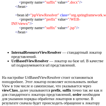
<
property name
=
"suffix"
value
=
".docx"
/>
</
bean
>
<
bean id
=
"jspViewResolver"
class
=
"org.springframework.w
<
property name
=
"prefix"
value
=
"/WEB-
INF/views/"
/>
<
property name
=
"suffix"
value
=
".jsp"
/>
</
bean
>
InternalResourceViewResolver
— стандартный локатор
представлений.
UrlBasedViewResolver
— локатор на базе url. В качестве
url подразумеваются url представлений.
На настройке UrlBasedViewResolver стоит остановиться
поподробнее. Этот локатор позволяет использовать любые
View в том числе и самописные, что указывается через
viewClass
, далее указываются
prefix
,
suffix
точно так же как и
для стандартного локатора представлений,
order
необходим
для указания порядка обработки локаторов в цепочке. В
результате сначала будет происходить обращение к локатору