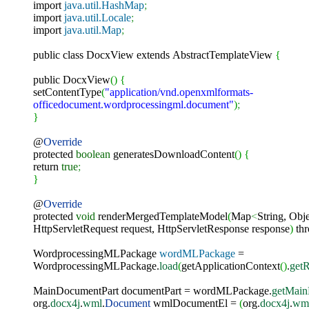
import
java.util.HashMap
;
import
java.util.Locale
;
import
java.util.Map
;
public
class
DocxView
extends
AbstractTemplateView
{
public
DocxView
(
)
{
setContentType
(
"application/vnd.openxmlformats-
officedocument.wordprocessingml.document"
)
;
}
@
Override
protected
boolean
generatesDownloadContent
(
)
{
return
true
;
}
@
Override
protected
void
renderMergedTemplateModel
(
Map
<
String, Obj
HttpServletRequest request, HttpServletResponse response
)
th
WordprocessingMLPackage
wordMLPackage
=
WordprocessingMLPackage.
load
(
getApplicationContext
(
)
.
get
MainDocumentPart documentPart = wordMLPackage.
getMain
org.
docx4j
.
wml
.
Document
wmlDocumentEl =
(
org.
docx4j
.
wm