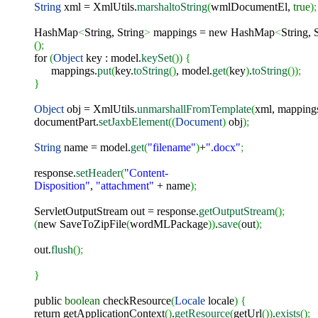
String
xml = XmlUtils.
marshaltoString
(
wmlDocumentEl,
true
)
;
HashMap
<
String, String
>
mappings =
new
HashMap
<
String, 
(
)
;
for
(
Object
key : model.
keySet
(
)
)
{
mappings.
put
(
key.
toString
(
)
, model.
get
(
key
)
.
toString
(
)
)
;
}
Object
obj = XmlUtils.
unmarshallFromTemplate
(
xml, mapping
documentPart.
setJaxbElement
(
(
Document
)
obj
)
;
String
name = model.
get
(
"filename"
)
+
".docx"
;
response.
setHeader
(
"Content-
Disposition"
,
"attachment"
+ name
)
;
ServletOutputStream out = response.
getOutputStream
(
)
;
(
new
SaveToZipFile
(
wordMLPackage
)
)
.
save
(
out
)
;
out.
flush
(
)
;
}
public
boolean
checkResource
(
Locale
locale
)
{
return
getApplicationContext
(
)
.
getResource
(
getUrl
(
)
)
.
exists
(
)
;