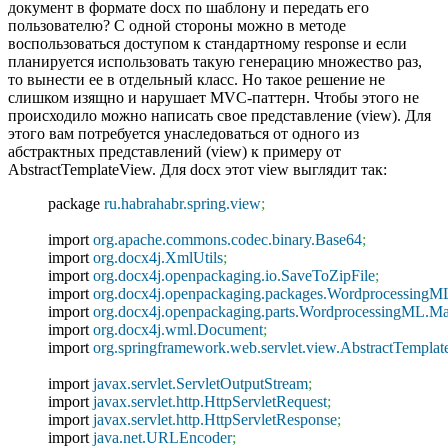
документ в формате docx по шаблону и передать его
пользователю? С одной стороны можно в методе
воспользоваться доступом к стандартному response и если
планируется использовать такую генерацию множество раз,
то вынести ее в отдельный класс. Но такое решение не
слишком изящно и нарушает MVC-паттерн.
Чтобы этого не
происходило можно написать свое представление (view). Для
этого вам потребуется унаследоваться от одного из
абстрактных представлений (view) к примеру от
AbstractTemplateView. Для docx этот view выглядит так:
package
ru.habrahabr.spring.view
;
import
org.apache.commons.codec.binary.Base64
;
import
org.docx4j.XmlUtils
;
import
org.docx4j.openpackaging.io.SaveToZipFile
;
import
org.docx4j.openpackaging.packages.Wordprocessing
import
org.docx4j.openpackaging.parts.WordprocessingML.M
import
org.docx4j.wml.Document
;
import
org.springframework.web.servlet.view.AbstractTempla
import
javax.servlet.ServletOutputStream
;
import
javax.servlet.http.HttpServletRequest
;
import
javax.servlet.http.HttpServletResponse
;
import
java.net.URLEncoder
;