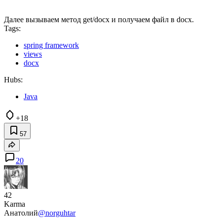
Далее вызываем метод get/docx и получаем файл в docx.
Tags:
spring framework
views
docx
Hubs:
Java
+18
57
20
42
Karma
Анатолий
@norguhtar